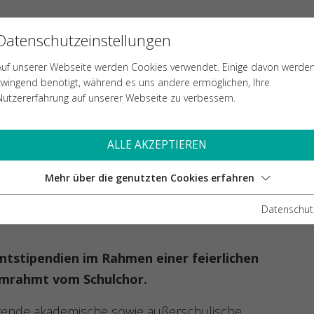
Leistungen im Fokus
Datenschutzeinstellungen
LE
AUFNAHME
TEACHING & LEARNING
Auf unserer Webseite werden Cookies verwendet. Einige davon werde
zwingend benötigt, während es uns andere ermöglichen, Ihre
Nutzererfahrung auf unserer Webseite zu verbessern.
R WURDEN FÜR HERAUSRAGENDE AKADEMISCH
ALLE AKZEPTIEREN
TUNGEN IM FOKUS
Mehr über die genutzten Cookies erfahren
Datenschut
entstipendien im Rahmen einer feierlichen
 umrahmt vom Schulchor.
agende akademische sowie außerschulische