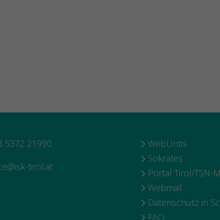
 5372 21990
WebUntis
Sokrates
ce@isk-tirol.at
Portal Tirol/TSN-M
Webmail
Datenschutz in S
FAQ