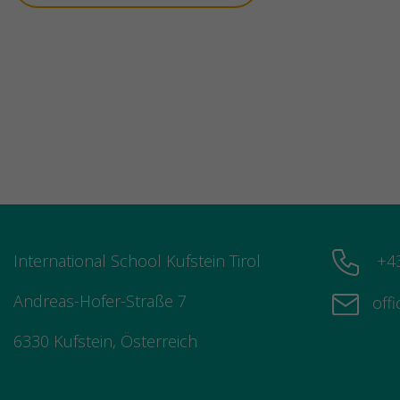
International School Kufstein Tirol
+43
Andreas-Hofer-Straße 7
offi
6330 Kufstein, Österreich