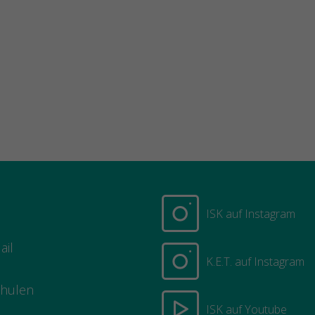
ISK auf Instagram
ail
K.E.T. auf Instagram
chulen
ISK auf Youtube