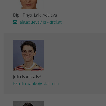
Dipl.-Phys. Lala Adueva
lala.adueva@isk-tirol.at
Julia Banks, BA
julia.banks@isk-tirol.at