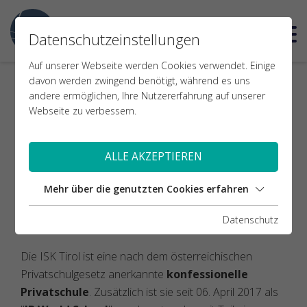
EN
STRATEGISCHER ANSATZ
Datenschutzeinstellungen
Auf unserer Webseite werden Cookies verwendet. Einige
„At the International School Kufstein Tirol, we
davon werden zwingend benötigt, während es uns
strive to support our students’ development into
andere ermöglichen, Ihre Nutzererfahrung auf unserer
informed, active and responsible citizens of the
Webseite zu verbessern.
world.“ (Auszug aus dem Leitbild / Mission
Statement)
ALLE AKZEPTIEREN
Unser
Leitbild
sowie das innovative
„Learner
Mehr über die genutzten Cookies erfahren
Profile“ der IBO
(International Baccalaureate
Organization) stehen im Mittelpunkt des Lehr- und
Datenschutz
Lernprogramms.
Die ISK Tirol ist eine nach dem österreichischen
Privatschulgesetz anerkannte
konfessionelle
Privatschule
. Zusätzlich ist sie seit 06. April 2017 als