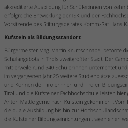
akkreditierte Ausbildung für Schüler:innen von zehn 
erfolgreiche Entwicklung der ISK und der Fachhochsc
Vorsitzende des Stiftungsbeirates Komm.-Rat Hans K.
Kufstein als Bildungsstandort
Bürgermeister Mag. Martin Krumschnabel betonte die
Schulangebots in Tirols zweitgrößter Stadt. Der Ca
mittlerweile rund 340 Schüler:innen unterrichtet u
im vergangenen Jahr 25 weitere Studienplätze zugesch
und Können der Tirolerinnen und Tiroler. Bildungsein
Tirol und die Kufsteiner Fachhochschule leisten hier
Anton Mattle gerne nach Kufstein gekommen. „Vom 
die duale Ausbildung bis hin zur Hochschullandschaft
die Kufsteiner Bildungseinrichtungen tragen einen wes