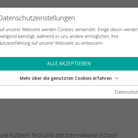
mpus Kufstein: Austausch mit Spitzenpolitik
Datenschutzeinstellungen
LE
AUFNAHME
TEACHING & LEARNING
Auf unserer Webseite werden Cookies verwendet. Einige davon werde
zwingend benötigt, während es uns andere ermöglichen, Ihre
Nutzererfahrung auf unserer Webseite zu verbessern.
ERTE MIT DEN SPITZEN DER FH KUFSTEIN T
ALLE AKZEPTIEREN
 KUFSTEIN: AUST
Mehr über die genutzten Cookies erfahren
Datenschut
le Kufstein Tirol und der International School