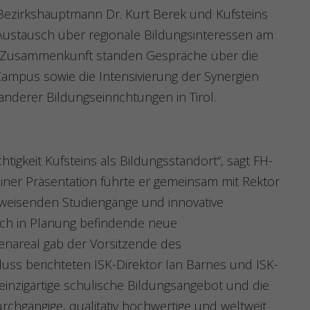
 Bezirkshauptmann Dr. Kurt Berek und Kufsteins
ustausch über regionale Bildungsinteressen am
r Zusammenkunft standen Gespräche über die
Campus sowie die Intensivierung der Synergien
nderer Bildungseinrichtungen in Tirol.
tigkeit Kufsteins als Bildungsstandort“, sagt FH-
einer Präsentation führte er gemeinsam mit Rektor
tsweisenden Studiengänge und innovative
sich in Planung befindende neue
nareal gab der Vorsitzende des
luss berichteten ISK-Direktor Ian Barnes und ISK-
einzigartige schulische Bildungsangebot und die
durchgängige, qualitativ hochwertige und weltweit