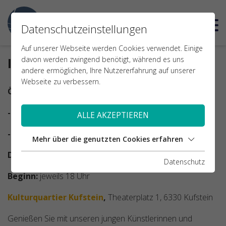
EN
ELTERN, VERWANDTE, FREUNDINNEN UND
Datenschutzeinstellungen
FREUNDE SIND HERZLICH EINGELADEN!
Auf unserer Webseite werden Cookies verwendet. Einige
ISK CHRISTMAS CONCERTS 2024
davon werden zwingend benötigt, während es uns
andere ermöglichen, Ihre Nutzererfahrung auf unserer
Webseite zu verbessern.
Öffentliche Aufführungen:
- Montag, 16. Dezember 2024
(Klassen 5A - 10A)
ALLE AKZEPTIEREN
- Dienstag, 17 Dezember 2024
(Klassen 5B - 10B)
Mehr über die genutzten Cookies erfahren
Doors open:
jeweils 17 Uhr
Datenschutz
Beginn:
jeweils 18 Uhr
Kulturquartier Kufstein
,
Theaterplatz 1, 6330 Kufstein
Genießen Sie mit unseren jungen Künstlerinnen und