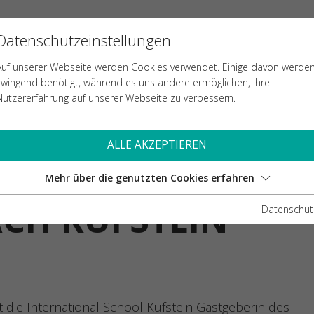
al Schools Theatre Association (ISTA) kommt nach Kufstein
Datenschutzeinstellungen
LE
AUFNAHME
TEACHING & LEARNING
Auf unserer Webseite werden Cookies verwendet. Einige davon werde
zwingend benötigt, während es uns andere ermöglichen, Ihre
Nutzererfahrung auf unserer Webseite zu verbessern.
N ZUM INTERNATIONALEN TREFFPUNKT FÜR JU
ALLE AKZEPTIEREN
SCHOOLS THEATRE
Mehr über die genutzten Cookies erfahren
ACH KUFSTEIN
Datenschut
ist die International School Kufstein Gastgeberin des